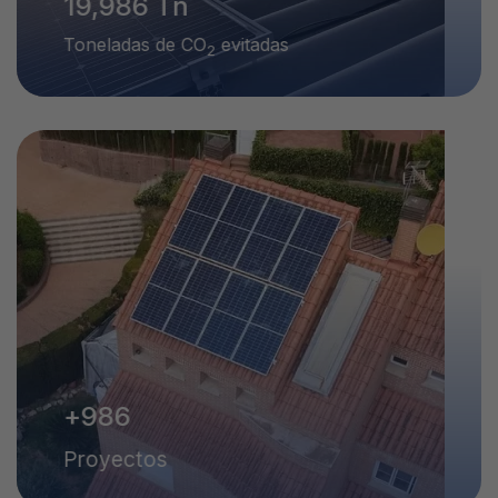
20,000
Tn
Toneladas de CO
evitadas
2
+
1,000
Proyectos