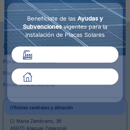
Benefíciate de las
Ayudas y
Subvenciones
vigentes para la
instalación de Placas Solares
AYUDAS PARA EMPRESAS
Placas Solares Valencia
Placas Solares Castellón
AYUDAS PARA PARTICULARES
Placas Solares Alicante
Oficinas centrales y almacén
C/ Maria Zambrano, 36
46970 Alaquas (Valencia)