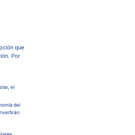
opción que
ión. Por
lar, el
nomía del
onvertirán
lares,