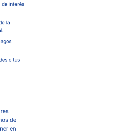
 de interés
de la
l.
pagos
des o tus
ores
rnos de
oner en