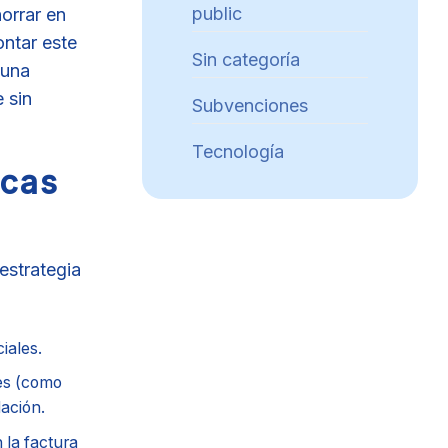
public
orrar en
ontar este
Sin categoría
 una
 sin
Subvenciones
Tecnología
acas
estrategia
iales.
es (como
lación.
 la factura